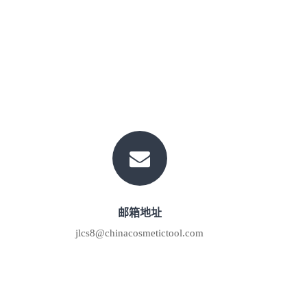
邮箱地址
jlcs8@chinacosmetictool.com